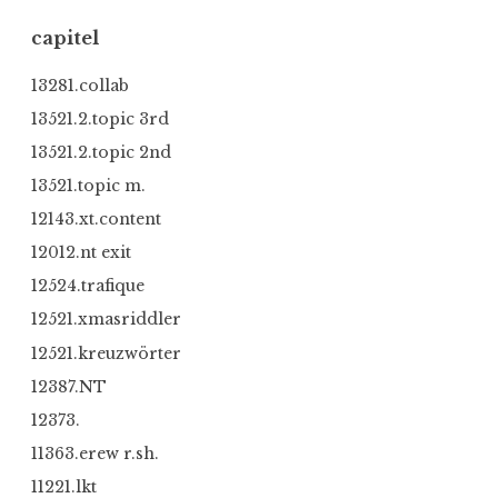
capitel
13281.collab
13521.2.topic 3rd
13521.2.topic 2nd
13521.topic m.
12143.xt.content
12012.nt exit
12524.trafique
12521.xmasriddler
12521.kreuzwörter
12387.NT
12373.
11363.erew r.sh.
11221.lkt