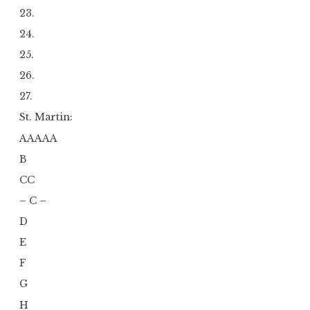
23.
24.
25.
26.
27.
St. Martin:
AAAAA
B
CC
– C –
D
E
F
G
H