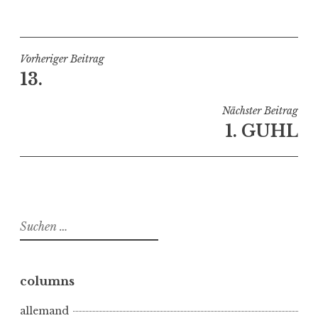
V
e
r
ö
Beitragsnavigation
Vorheriger Beitrag
f
13.
f
e
Nächster Beitrag
n
1. GUHL
t
l
i
c
h
Suchen
t
nach:
i
n
b
columns
u
allemand
c