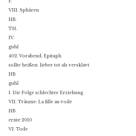
f:
VIII. Sphären
HB.
TH.
IV.
guhl
402. Vorabend, Epitaph
sollte heißen: lieber tot als versklavt
HB
guhl
1. Die Folge schlechter Erziehung
VII. Träume: La fille au voile
HB
ernte 2010
VI. Tode