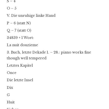
S – 4
O – 5
V. Die unruhige linke Hand
P – 6 (statt N)
Q – 7 (statt O)
34839 + 1 Wort:
La nuit douzieme
3. Buch, letzte Dekade 1. – 28.: piano works fine
though well tempered
Letztes Kapitel
Once
Die letzte Insel
Dix
G
Huit