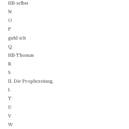
HB-selbst
N
O
P
guhl-ich
Q
HB-Thomas
R
S
II. Die Prophezeiung,
1.
T
U
V
W