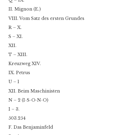
Q – IX.
II. Mignon (E.)
VIII. Vom Satz des ersten Grundes
R – X.
S – XI.
XII.
T – XIII.
Kreuzweg XIV.
IX. Petrus
U – 1
XII. Beim Maschinisten
N – 2 (I-S-O-N-O)
I – 3.
503.254
F. Das Benjaminfeld