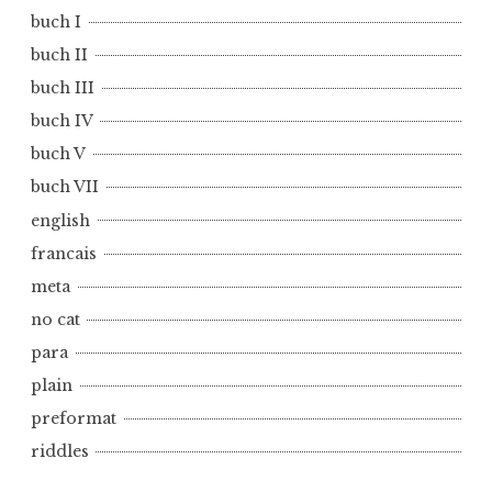
h
buch I
I
buch II
I
buch III
buch IV
buch V
buch VII
english
francais
meta
no cat
para
plain
preformat
riddles