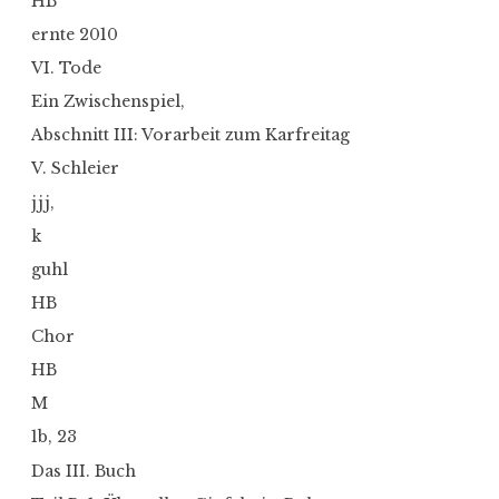
HB
ernte 2010
VI. Tode
Ein Zwischenspiel,
Abschnitt III: Vorarbeit zum Karfreitag
V. Schleier
jjj,
k
guhl
HB
Chor
HB
M
1b, 23
Das III. Buch