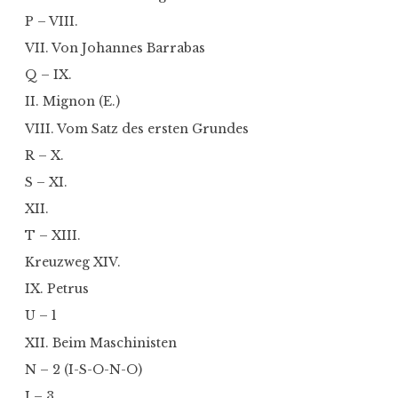
P – VIII.
VII. Von Johannes Barrabas
Q – IX.
II. Mignon (E.)
VIII. Vom Satz des ersten Grundes
R – X.
S – XI.
XII.
T – XIII.
Kreuzweg XIV.
IX. Petrus
U – 1
XII. Beim Maschinisten
N – 2 (I-S-O-N-O)
I – 3.