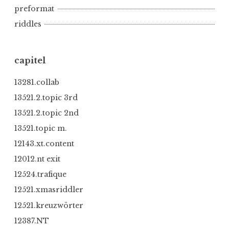
preformat
riddles
capitel
13281.collab
13521.2.topic 3rd
13521.2.topic 2nd
13521.topic m.
12143.xt.content
12012.nt exit
12524.trafique
12521.xmasriddler
12521.kreuzwörter
12387.NT