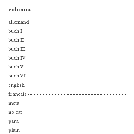
n
b
columns
u
allemand
c
h
buch I
V
buch II
I
buch III
I
buch IV
buch V
buch VII
english
francais
meta
no cat
para
plain