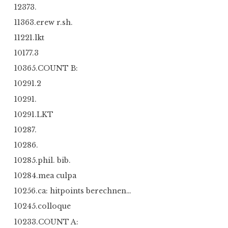
12373.
11363.erew r.sh.
11221.lkt
10177.3
10365.COUNT B:
10291.2
10291.
10291.LKT
10287.
10286.
10285.phil. bib.
10284.mea culpa
10256.ca: hitpoints berechnen…
10245.colloque
10233.COUNT A: