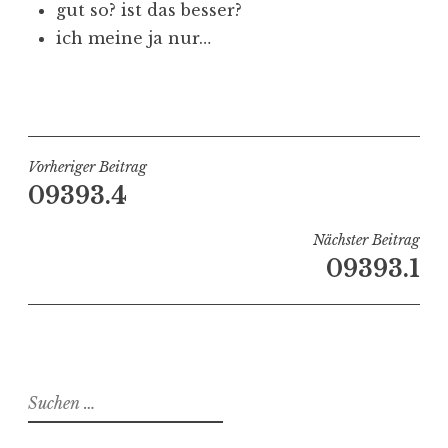
gut so? ist das besser?
ich meine ja nur…
V
e
r
ö
Beitragsnavigation
Vorheriger Beitrag
f
09393.4
f
e
Nächster Beitrag
n
09393.1
t
l
i
c
h
Suchen
t
nach:
i