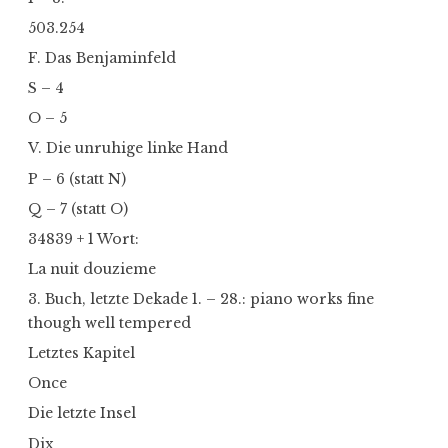
503.254
F. Das Benjaminfeld
S – 4
O – 5
V. Die unruhige linke Hand
P – 6 (statt N)
Q – 7 (statt O)
34839 + 1 Wort:
La nuit douzieme
3. Buch, letzte Dekade 1. – 28.: piano works fine
though well tempered
Letztes Kapitel
Once
Die letzte Insel
Dix