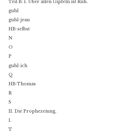
Teil B: 1. Über allen Gipfeln ist Ruh.
guhl
guhl-jean
HB-selbst
N
O
P
guhl-ich
Q
HB-Thomas
R
S
II. Die Prophezeiung,
1.
T