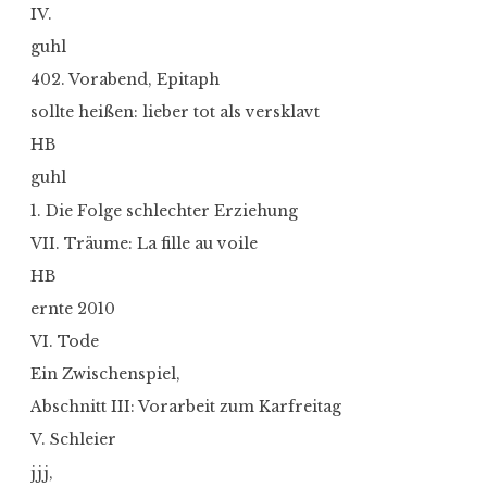
IV.
guhl
402. Vorabend, Epitaph
sollte heißen: lieber tot als versklavt
HB
guhl
1. Die Folge schlechter Erziehung
VII. Träume: La fille au voile
HB
ernte 2010
VI. Tode
Ein Zwischenspiel,
Abschnitt III: Vorarbeit zum Karfreitag
V. Schleier
jjj,