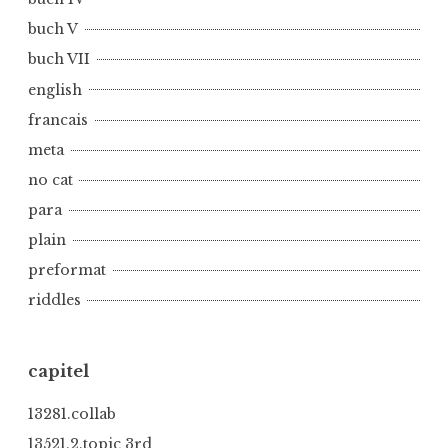
buch V
buch VII
english
francais
meta
no cat
para
plain
preformat
riddles
capitel
13281.collab
13521.2.topic 3rd