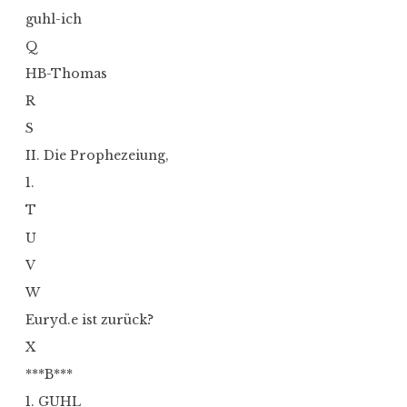
guhl-ich
Q
HB-Thomas
R
S
II. Die Prophezeiung,
1.
T
U
V
W
Euryd.e ist zurück?
X
***B***
1. GUHL