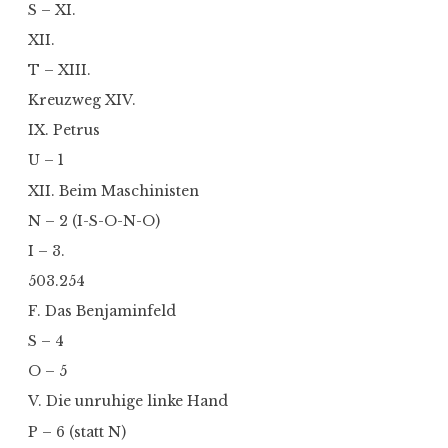
S – XI.
XII.
T – XIII.
Kreuzweg XIV.
IX. Petrus
U – 1
XII. Beim Maschinisten
N – 2 (I-S-O-N-O)
I – 3.
503.254
F. Das Benjaminfeld
S – 4
O – 5
V. Die unruhige linke Hand
P – 6 (statt N)