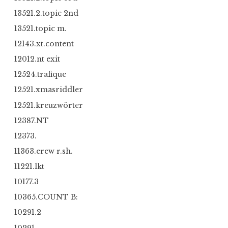
13521.2.topic 2nd
13521.topic m.
12143.xt.content
12012.nt exit
12524.trafique
12521.xmasriddler
12521.kreuzwörter
12387.NT
12373.
11363.erew r.sh.
11221.lkt
10177.3
10365.COUNT B:
10291.2
10291.