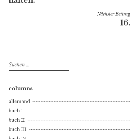
halten.
e
n
Nächster Beitrag
t
16.
l
i
c
h
t
Suchen
i
nach:
n
b
u
columns
c
h
allemand
I
buch I
buch II
buch III
buch IV