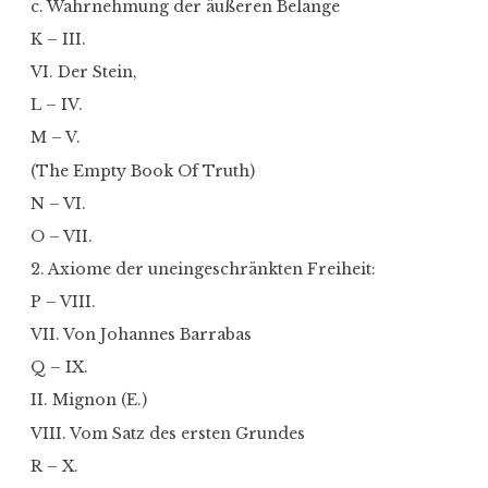
c. Wahrnehmung der äußeren Belange
K – III.
VI. Der Stein,
L – IV.
M – V.
(The Empty Book Of Truth)
N – VI.
O – VII.
2. Axiome der uneingeschränkten Freiheit:
P – VIII.
VII. Von Johannes Barrabas
Q – IX.
II. Mignon (E.)
VIII. Vom Satz des ersten Grundes
R – X.