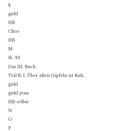
k
guhl
HB
Chor
HB
M
1b, 23
Das III. Buch
Teil B: 1. Über allen Gipfeln ist Ruh.
guhl
guhl-jean
HB-selbst
N
O
P