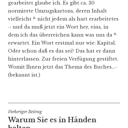
gearbeitet glaube ich. Es gibt ca. 30
normierte Umzugskartons, deren Inhalt
n.
vielleicht
nicht jedem als hart erarbeitetes
-: und da muß jetzt ein Wort her, eins, in
n.
dem ich das überreichen kann was uns da
erwartet. Ein Wort erstmal nur wie: Kapital.
Oder schon daß es das sei? Das hat er dann
hinterlassen. Zur freien Verfügung gestiftet.
Womit Ihnen jetzt das Thema des Buches…-
(bekannt ist.)
V
e
r
ö
Beitragsnavigation
Vorheriger Beitrag
f
Warum Sie es in Händen
f