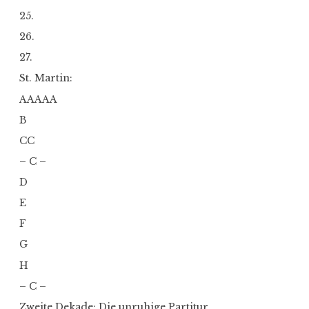
25.
26.
27.
St. Martin:
AAAAA
B
CC
– C –
D
E
F
G
H
– C –
Zweite Dekade: Die unruhige Partitur