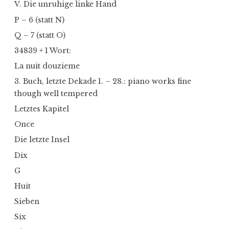
V. Die unruhige linke Hand
P – 6 (statt N)
Q – 7 (statt O)
34839 + 1 Wort:
La nuit douzieme
3. Buch, letzte Dekade 1. – 28.: piano works fine
though well tempered
Letztes Kapitel
Once
Die letzte Insel
Dix
G
Huit
Sieben
Six