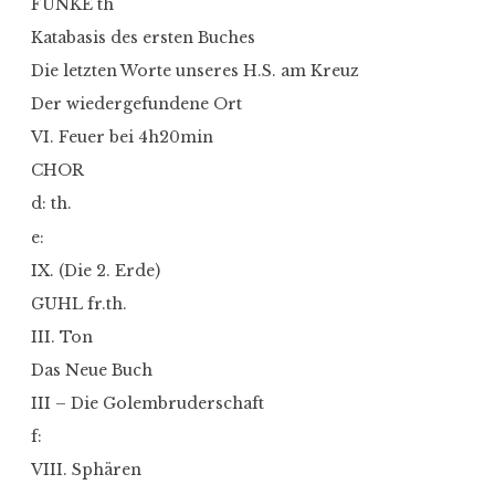
FUNKE th
Katabasis des ersten Buches
Die letzten Worte unseres H.S. am Kreuz
Der wiedergefundene Ort
VI. Feuer bei 4h20min
CHOR
d: th.
e:
IX. (Die 2. Erde)
GUHL fr.th.
III. Ton
Das Neue Buch
III – Die Golembruderschaft
f:
VIII. Sphären