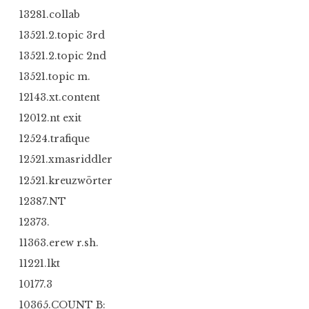
13281.collab
13521.2.topic 3rd
13521.2.topic 2nd
13521.topic m.
12143.xt.content
12012.nt exit
12524.trafique
12521.xmasriddler
12521.kreuzwörter
12387.NT
12373.
11363.erew r.sh.
11221.lkt
10177.3
10365.COUNT B: