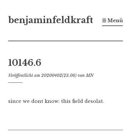
Zum
benjaminfeldkraft
Inhalt
☰ Menü
springen
10146.6
Veröffentlicht am
20200402(23.06)
von
MN
since we dont know: this field desolat.
V
e