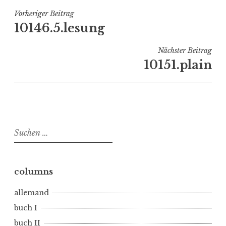
r
ö
Beitragsnavigation
Vorheriger Beitrag
f
10146.5.lesung
f
e
Nächster Beitrag
n
10151.plain
t
l
i
c
h
Suchen
t
nach:
i
n
p
columns
l
allemand
a
i
buch I
n
buch II