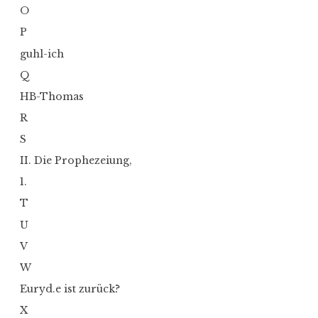
O
P
guhl-ich
Q
HB-Thomas
R
S
II. Die Prophezeiung,
1.
T
U
V
W
Euryd.e ist zurück?
X