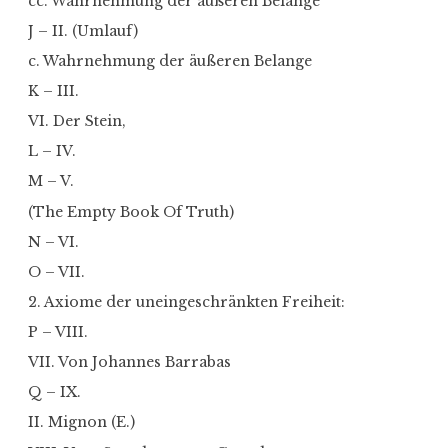
cc. Wahrnehmung der äußeren Belange
J – II. (Umlauf)
c. Wahrnehmung der äußeren Belange
K – III.
VI. Der Stein,
L – IV.
M – V.
(The Empty Book Of Truth)
N – VI.
O – VII.
2. Axiome der uneingeschränkten Freiheit:
P – VIII.
VII. Von Johannes Barrabas
Q – IX.
II. Mignon (E.)