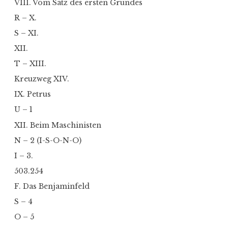
VIII. Vom Satz des ersten Grundes
R – X.
S – XI.
XII.
T – XIII.
Kreuzweg XIV.
IX. Petrus
U – 1
XII. Beim Maschinisten
N – 2 (I-S-O-N-O)
I – 3.
503.254
F. Das Benjaminfeld
S – 4
O – 5