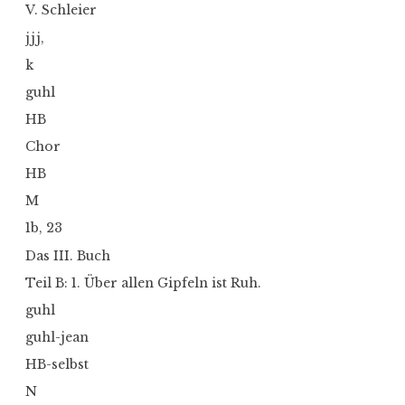
V. Schleier
jjj,
k
guhl
HB
Chor
HB
M
1b, 23
Das III. Buch
Teil B: 1. Über allen Gipfeln ist Ruh.
guhl
guhl-jean
HB-selbst
N