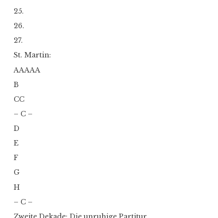
25.
26.
27.
St. Martin:
AAAAA
B
CC
– C –
D
E
F
G
H
– C –
Zweite Dekade: Die unruhige Partitur