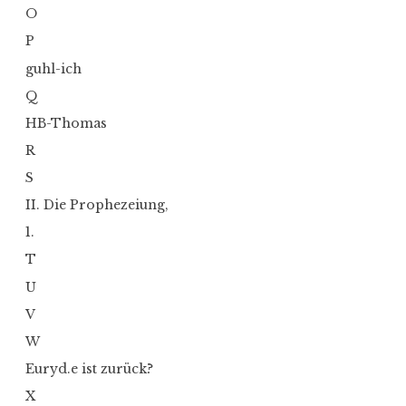
O
P
guhl-ich
Q
HB-Thomas
R
S
II. Die Prophezeiung,
1.
T
U
V
W
Euryd.e ist zurück?
X