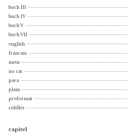
,
buch III
n
buch IV
o
c
buch V
a
buch VII
t
english
francais
meta
no cat
para
plain
preformat
riddles
capitel