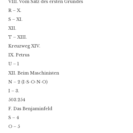
VIII. Vom Satz des ersten Grundes
R – X.
S – XI.
XII.
T – XIII.
Kreuzweg XIV.
IX. Petrus
U – 1
XII. Beim Maschinisten
N – 2 (I-S-O-N-O)
I – 3.
503.254
F. Das Benjaminfeld
S – 4
O – 5