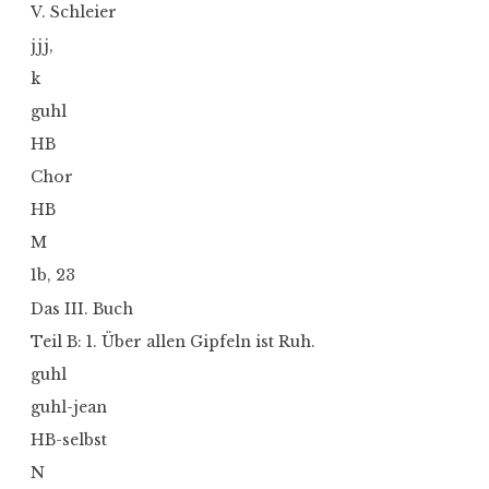
V. Schleier
jjj,
k
guhl
HB
Chor
HB
M
1b, 23
Das III. Buch
Teil B: 1. Über allen Gipfeln ist Ruh.
guhl
guhl-jean
HB-selbst
N