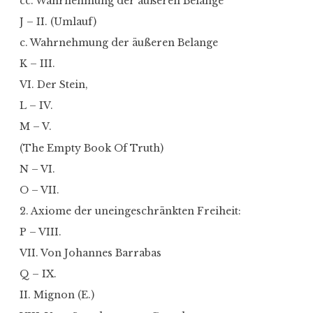
cc. Wahrnehmung der äußeren Belange
J – II. (Umlauf)
c. Wahrnehmung der äußeren Belange
K – III.
VI. Der Stein,
L – IV.
M – V.
(The Empty Book Of Truth)
N – VI.
O – VII.
2. Axiome der uneingeschränkten Freiheit:
P – VIII.
VII. Von Johannes Barrabas
Q – IX.
II. Mignon (E.)