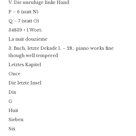
V. Die unruhige linke Hand
P – 6 (statt N)
Q – 7 (statt O)
34839 + 1 Wort:
La nuit douzieme
3. Buch, letzte Dekade 1. – 28.: piano works fine
though well tempered
Letztes Kapitel
Once
Die letzte Insel
Dix
G
Huit
Sieben
Six