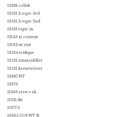
13281.collab
13521.2.topic 3rd
13521.2.topic 2nd
13521.topic m.
12143.xt.content
12012.nt exit
12524.trafique
12521.xmasriddler
12521.kreuzwörter
12387.NT
12373.
11363.erew r.sh.
11221.lkt
10177.3
10365.COUNT B: