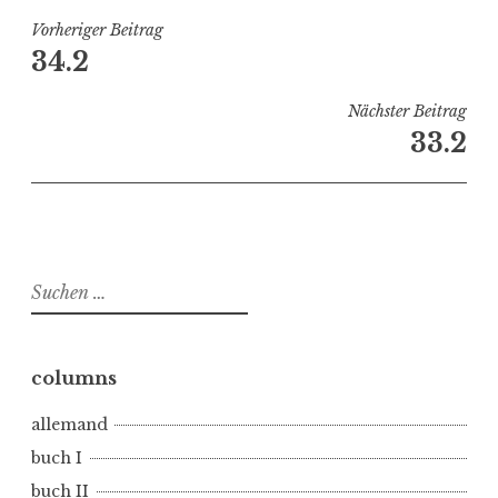
r
ö
Beitragsnavigation
Vorheriger Beitrag
f
34.2
f
e
Nächster Beitrag
n
33.2
t
l
i
c
h
Suchen
t
nach:
i
n
b
columns
u
allemand
c
h
buch I
I
buch II