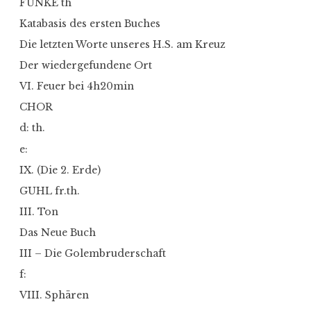
FUNKE th
Katabasis des ersten Buches
Die letzten Worte unseres H.S. am Kreuz
Der wiedergefundene Ort
VI. Feuer bei 4h20min
CHOR
d: th.
e:
IX. (Die 2. Erde)
GUHL fr.th.
III. Ton
Das Neue Buch
III – Die Golembruderschaft
f:
VIII. Sphären