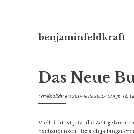
Zum
benjaminfeldkraft
Inhalt
springen
Das Neue B
Veröffentlicht am
20190819(20.27)
von
fr. Th. G
Vielleicht ist jetzt die Zeit gekomm
nachzudenken, die sich ja längst ere