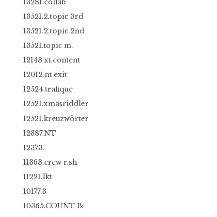
13281.collab
13521.2.topic 3rd
13521.2.topic 2nd
13521.topic m.
12143.xt.content
12012.nt exit
12524.trafique
12521.xmasriddler
12521.kreuzwörter
12387.NT
12373.
11363.erew r.sh.
11221.lkt
10177.3
10365.COUNT B: