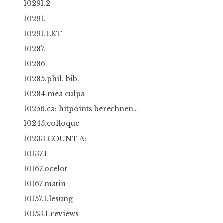
10291.2
10291.
10291.LKT
10287.
10286.
10285.phil. bib.
10284.mea culpa
10256.ca: hitpoints berechnen…
10245.colloque
10233.COUNT A:
10137.1
10167.ocelot
10167.matin
10157.1.lesung
10153.1.reviews