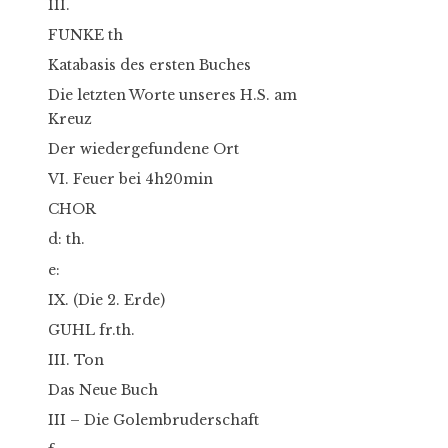
III.
FUNKE th
Katabasis des ersten Buches
Die letzten Worte unseres H.S. am
Kreuz
Der wiedergefundene Ort
VI. Feuer bei 4h20min
CHOR
d: th.
e:
IX. (Die 2. Erde)
GUHL fr.th.
III. Ton
Das Neue Buch
III – Die Golembruderschaft