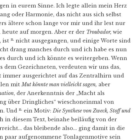
gen in eurem Sinne. Ich legte allein mein Herz
lang oder Harmonie, das nicht aus sich selbst
ers ältere schon lange vor mir und ihr lest nur
n heute auf morgen. Aber er der
Troubador,
wie
n.
 ist
nicht ausgegangen, und einige Worte sind
eicht drang manches durch und ich habe es nun
es durch und ich könnte es weitergeben. Wenn
s dem Gezeichneten, verdeuten wir uns das,
ist immer ausgerichtet auf das Zentralhirn und
llen mit
Mut könnte man vielleicht sagen,
aber
nation
, der Anerkenntnis der „Macht als
ng über Dringliches“ wieschoneinmal von
n.
en. Und
ein Motiv:
Die Synthese von Zweck, Stoff und
h in diesem Text, beinahe beiläufig von der
reicht… das bleibende also… ging damit in die
 ein paar aufgenommene Tonlagenmotive sein