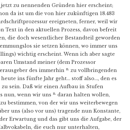
 jetzt zu nennenden Gründen hier erscheint;
chon da ist um die von hier zukünftigen 18.483
rdschriftprozessur ereigneten, ferner, weil wir
 Text in den aktuellen Prozess, davon befreit
ven, die doch wesentlicher Bestandteil geworden
emmungslos sie setzen können, wo immer uns
lings) wichtig erscheint. Wenn ich aber sagte
baren Umstand meiner (dem Prozessor
n.
 Herausgeber des immerhin
zu vollbringenden
heute ins fünfte Jahr geht… stoff also…, den es
ß zu sein. Daß wir einen Aufbau in Stufen
n.
es nun, wenn wir uns
daran halten wollen,
t zu bestimmen, von der wir uns weiterbewegen
 über uns (also vor uns) tragende nun Konstante,
b der Erwartung und das gibt uns die Aufgabe, der
Halbvokabeln, die euch nur unterhalten,