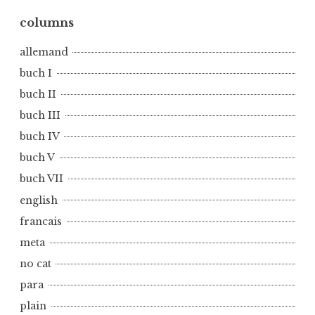
n
b
columns
u
allemand
c
h
buch I
I
buch II
I
buch III
buch IV
buch V
buch VII
english
francais
meta
no cat
para
plain