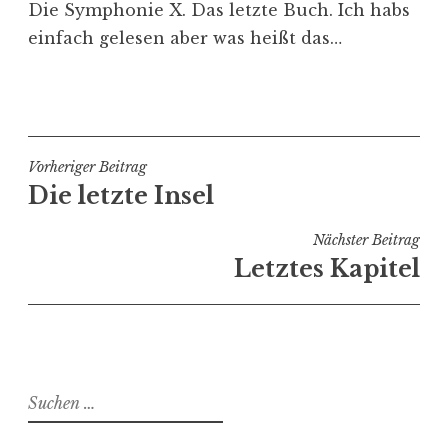
Die Symphonie X. Das letzte Buch. Ich habs
einfach gelesen aber was heißt das…
V
e
r
ö
Beitragsnavigation
Vorheriger Beitrag
f
Die letzte Insel
f
e
Nächster Beitrag
n
Letztes Kapitel
t
l
i
c
h
Suchen
t
nach:
i