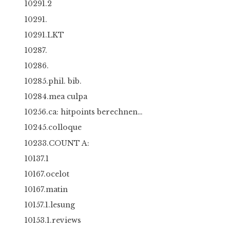
10291.2
10291.
10291.LKT
10287.
10286.
10285.phil. bib.
10284.mea culpa
10256.ca: hitpoints berechnen…
10245.colloque
10233.COUNT A:
10137.1
10167.ocelot
10167.matin
10157.1.lesung
10153.1.reviews