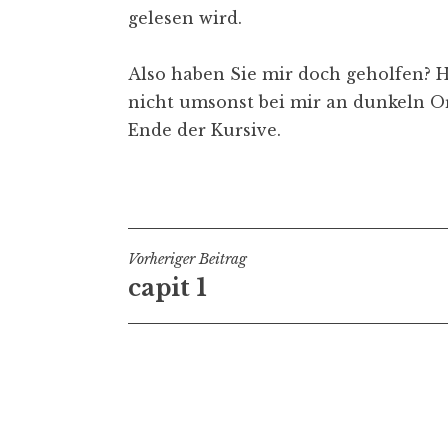
gelesen wird.
Also haben Sie mir doch geholfen? H
nicht umsonst bei mir an dunkeln Or
Ende der Kursive.
Veröffentlicht in
buch III
Beitragsnavigation
Vorheriger Beitrag
capit 1