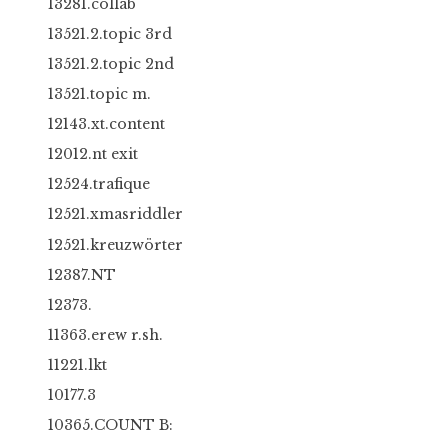
13281.collab
13521.2.topic 3rd
13521.2.topic 2nd
13521.topic m.
12143.xt.content
12012.nt exit
12524.trafique
12521.xmasriddler
12521.kreuzwörter
12387.NT
12373.
11363.erew r.sh.
11221.lkt
10177.3
10365.COUNT B: