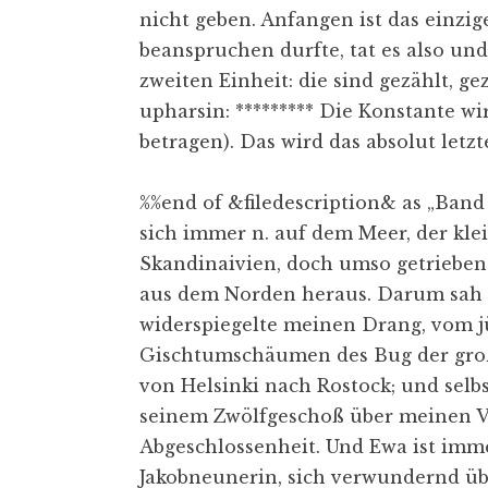
nicht geben. Anfangen ist das einzig
beanspruchen durfte, tat es also und
zweiten Einheit: die sind gezählt, g
upharsin: ********* Die Konstante w
betragen). Das wird das absolut letz
%%end of &filedescription& as „Band 
sich immer n. auf dem Meer, der kl
Skandinaivien, doch umso getriebener
aus dem Norden heraus. Darum sah i
widerspiegelte meinen Drang, vom j
Gischtumschäumen des Bug der groß
von Helsinki nach Rostock; und selbs
seinem Zwölfgeschoß über meinen Ver
Abgeschlossenheit. Und Ewa ist imm
Jakobneunerin, sich verwundernd üb