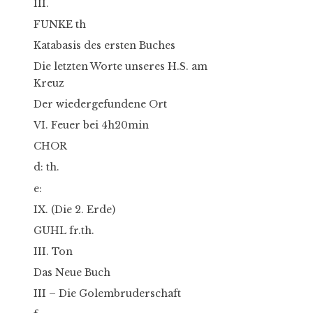
III.
FUNKE th
Katabasis des ersten Buches
Die letzten Worte unseres H.S. am
Kreuz
Der wiedergefundene Ort
VI. Feuer bei 4h20min
CHOR
d: th.
e:
IX. (Die 2. Erde)
GUHL fr.th.
III. Ton
Das Neue Buch
III – Die Golembruderschaft