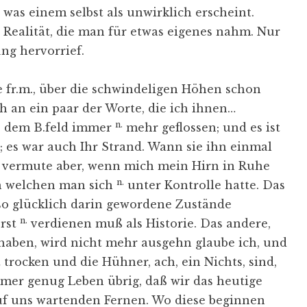
was einem selbst als unwirklich erscheint.
Realität, die man für etwas eigenes nahm. Nur
ng hervorrief.
die fr.m., über die schwindeligen Höhen schon
ch an ein paar der Worte, die ich ihnen…
n.
s dem B.feld immer
mehr geflossen; und es ist
; es war auch Ihr Strand. Wann sie ihn einmal
n, vermute aber, wenn mich mein Hirn in Ruhe
n.
 in welchen man sich
unter Kontrolle hatte. Das
so glücklich darin gewordene Zustände
n.
erst
verdienen muß als Historie. Das andere,
aben, wird nicht mehr ausgehn glaube ich, und
trocken und die Hühner, ach, ein Nichts, sind,
immer genug Leben übrig, daß wir das heutige
auf uns wartenden Fernen. Wo diese beginnen