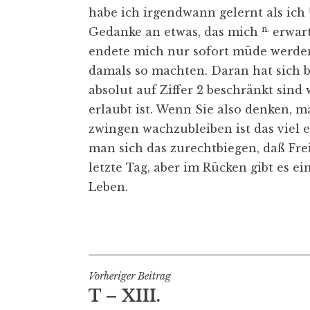
habe ich irgendwann gelernt als ich
n.
Gedanke an etwas, das mich
erwart
endete mich nur sofort müde werden
damals so machten. Daran hat sich b
absolut auf Ziffer 2 beschränkt sind
erlaubt ist. Wenn Sie also denken, 
zwingen wachzubleiben ist das viel 
man sich das zurechtbiegen, daß Frei
letzte Tag, aber im Rücken gibt es 
Leben.
Veröffentlicht in
buch III
Beitragsnavigation
Vorheriger Beitrag
T – XIII.