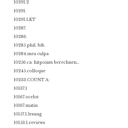
10291.2
10291.
10291.LKT
10287.
10286.
10285.phil. bib.
10284.mea culpa
10256.ca: hitpoints berechnen…
10245.colloque
10233.COUNT A:
10137.1
10167.ocelot
10167.matin
10157.1.lesung
10153.1.reviews