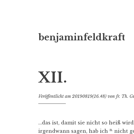
Zum
benjaminfeldkraft
Inhalt
springen
XII.
Veröffentlicht am
20190819(16.48)
von
fr. Th. G
…das ist, damit sie nicht so heiß wi
n.
irgendwann sagen, hab ich
nicht g