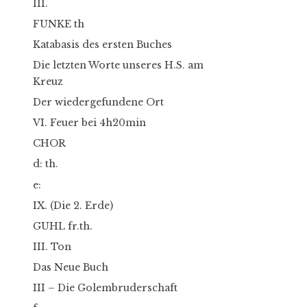
III.
FUNKE th
Katabasis des ersten Buches
Die letzten Worte unseres H.S. am
Kreuz
Der wiedergefundene Ort
VI. Feuer bei 4h20min
CHOR
d: th.
e:
IX. (Die 2. Erde)
GUHL fr.th.
III. Ton
Das Neue Buch
III – Die Golembruderschaft