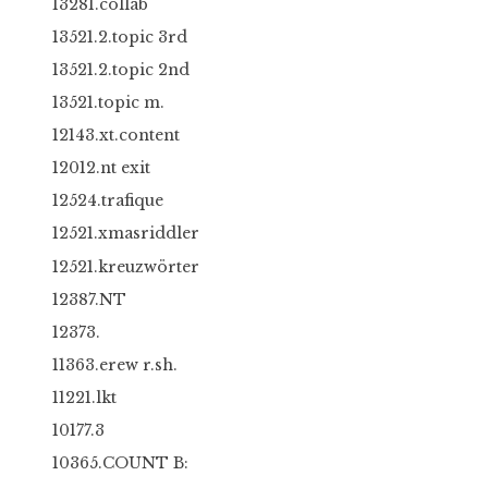
13281.collab
13521.2.topic 3rd
13521.2.topic 2nd
13521.topic m.
12143.xt.content
12012.nt exit
12524.trafique
12521.xmasriddler
12521.kreuzwörter
12387.NT
12373.
11363.erew r.sh.
11221.lkt
10177.3
10365.COUNT B: