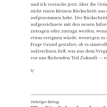
und ich versuche jetzt, über die Gr
nicht einen kleinen Rückschritt aus
aufgenommen habe. Der Rückschritt p
aufgezeichnete mit den neuen Inform
zutragen oder zutragn werden, wenn 
etwas ereignen würde, weswegen es 
Frage Grund gestaltet, ob es sinnvo
aufzeichnen ließ, was nur dem Verga
vor uns fliehenden Teil Zukunft — es
V‘
Veröffentlicht in
buch III
Beitragsnavigation
Vorheriger Beitrag