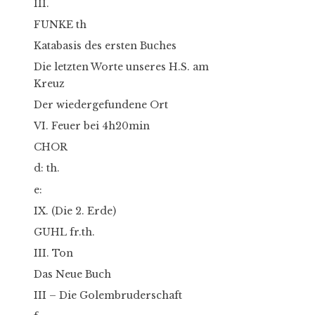
III.
FUNKE th
Katabasis des ersten Buches
Die letzten Worte unseres H.S. am
Kreuz
Der wiedergefundene Ort
VI. Feuer bei 4h20min
CHOR
d: th.
e:
IX. (Die 2. Erde)
GUHL fr.th.
III. Ton
Das Neue Buch
III – Die Golembruderschaft