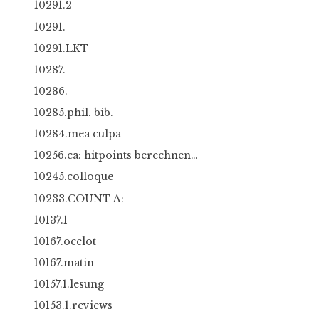
10291.2
10291.
10291.LKT
10287.
10286.
10285.phil. bib.
10284.mea culpa
10256.ca: hitpoints berechnen…
10245.colloque
10233.COUNT A:
10137.1
10167.ocelot
10167.matin
10157.1.lesung
10153.1.reviews