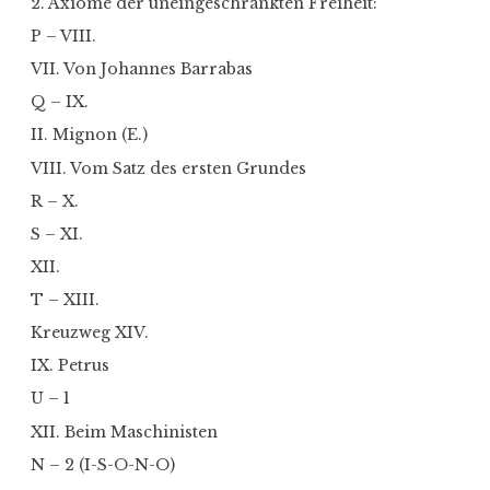
2. Axiome der uneingeschränkten Freiheit:
P – VIII.
VII. Von Johannes Barrabas
Q – IX.
II. Mignon (E.)
VIII. Vom Satz des ersten Grundes
R – X.
S – XI.
XII.
T – XIII.
Kreuzweg XIV.
IX. Petrus
U – 1
XII. Beim Maschinisten
N – 2 (I-S-O-N-O)