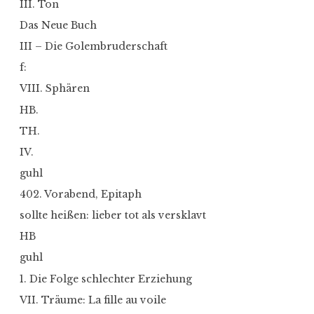
III. Ton
Das Neue Buch
III – Die Golembruderschaft
f:
VIII. Sphären
HB.
TH.
IV.
guhl
402. Vorabend, Epitaph
sollte heißen: lieber tot als versklavt
HB
guhl
1. Die Folge schlechter Erziehung
VII. Träume: La fille au voile