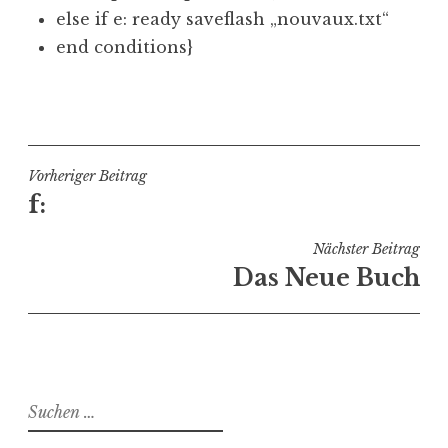
else if e: ready saveflash „nouvaux.txt“
end conditions}
V
e
r
ö
Beitragsnavigation
Vorheriger Beitrag
f
f:
f
e
Nächster Beitrag
n
Das Neue Buch
t
l
i
c
h
Suchen
t
nach:
i