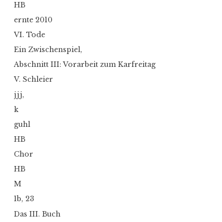
HB
ernte 2010
VI. Tode
Ein Zwischenspiel,
Abschnitt III: Vorarbeit zum Karfreitag
V. Schleier
jjj,
k
guhl
HB
Chor
HB
M
1b, 23
Das III. Buch