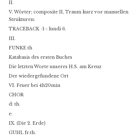
II.
V. Wörter; composite II, Traum kurz vor manuellen
Strukturen:
TRACEBACK -1-: lundi 6.
III.
FUNKE th
Katabasis des ersten Buches
Die letzten Worte unseres H.S. am Kreuz
Der wiedergefundene Ort
VI. Feuer bei 4h20min
CHOR
d: th.
e:
IX. (Die 2. Erde)
GUHL fr.th.