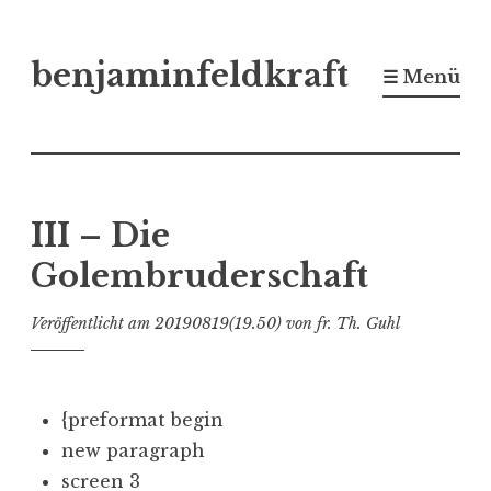
Zum
benjaminfeldkraft
Inhalt
☰ Menü
springen
III – Die
Golembruderschaft
Veröffentlicht am
20190819(19.50)
von
fr. Th. Guhl
{preformat begin
new paragraph
screen 3