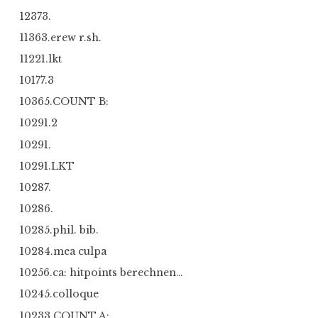
12373.
11363.erew r.sh.
11221.lkt
10177.3
10365.COUNT B:
10291.2
10291.
10291.LKT
10287.
10286.
10285.phil. bib.
10284.mea culpa
10256.ca: hitpoints berechnen…
10245.colloque
10233.COUNT A: