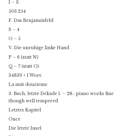
I – 3.
503.254
F. Das Benjaminfeld
S – 4
O – 5
V. Die unruhige linke Hand
P – 6 (statt N)
Q – 7 (statt O)
34839 + 1 Wort:
La nuit douzieme
3. Buch, letzte Dekade 1. – 28.: piano works fine
though well tempered
Letztes Kapitel
Once
Die letzte Insel