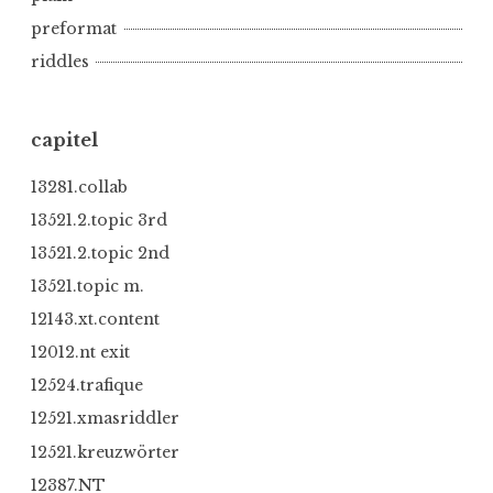
preformat
riddles
capitel
13281.collab
13521.2.topic 3rd
13521.2.topic 2nd
13521.topic m.
12143.xt.content
12012.nt exit
12524.trafique
12521.xmasriddler
12521.kreuzwörter
12387.NT