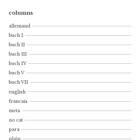
n
b
columns
u
allemand
c
h
buch I
I
buch II
I
buch III
I
buch IV
buch V
buch VII
english
francais
meta
no cat
para
plain