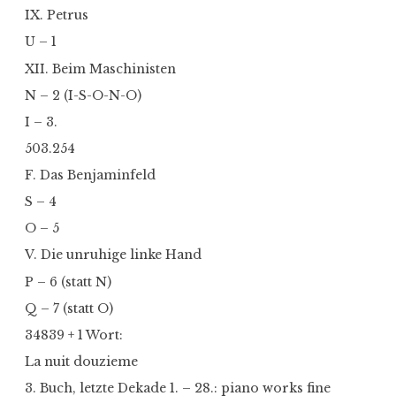
IX. Petrus
U – 1
XII. Beim Maschinisten
N – 2 (I-S-O-N-O)
I – 3.
503.254
F. Das Benjaminfeld
S – 4
O – 5
V. Die unruhige linke Hand
P – 6 (statt N)
Q – 7 (statt O)
34839 + 1 Wort:
La nuit douzieme
3. Buch, letzte Dekade 1. – 28.: piano works fine