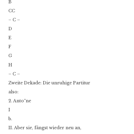
B
CC
– C –
D
E
F
G
H
– C –
Zweite Dekade: Die unruhige Partitur
also:
2. Anto“ne
I
b.
II. Aber sie, fängst wieder neu an,