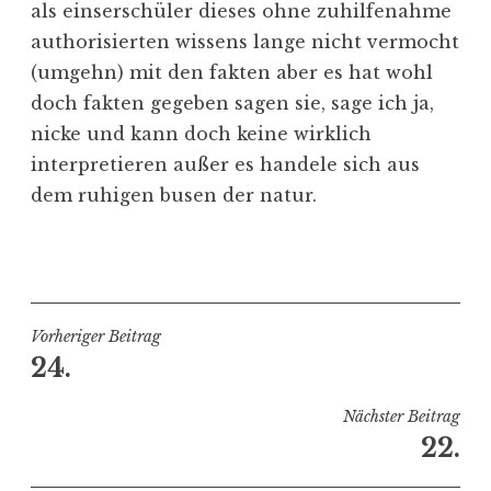
als einserschüler dieses ohne zuhilfenahme
authorisierten wissens lange nicht vermocht
(umgehn) mit den fakten aber es hat wohl
doch fakten gegeben sagen sie, sage ich ja,
nicke und kann doch keine wirklich
interpretieren außer es handele sich aus
dem ruhigen busen der natur.
V
e
r
ö
Beitragsnavigation
Vorheriger Beitrag
f
24.
f
e
Nächster Beitrag
n
22.
t