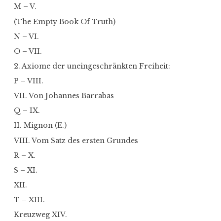
M – V.
(The Empty Book Of Truth)
N – VI.
O – VII.
2. Axiome der uneingeschränkten Freiheit:
P – VIII.
VII. Von Johannes Barrabas
Q – IX.
II. Mignon (E.)
VIII. Vom Satz des ersten Grundes
R – X.
S – XI.
XII.
T – XIII.
Kreuzweg XIV.