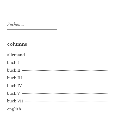
l
i
c
h
Suchen
t
nach:
i
n
b
columns
u
allemand
c
h
buch I
I
buch II
,
buch III
n
buch IV
o
c
buch V
a
buch VII
t
english