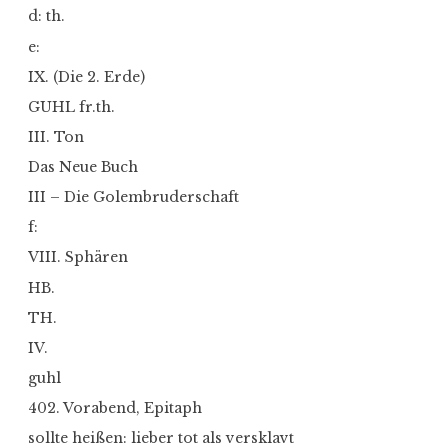
d: th.
e:
IX. (Die 2. Erde)
GUHL fr.th.
III. Ton
Das Neue Buch
III – Die Golembruderschaft
f:
VIII. Sphären
HB.
TH.
IV.
guhl
402. Vorabend, Epitaph
sollte heißen: lieber tot als versklavt