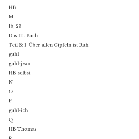
HB
M
1b, 23
Das III. Buch
Teil B: 1. Über allen Gipfeln ist Ruh.
guhl
guhl-jean
HB-selbst
N
O
P
guhl-ich
Q
HB-Thomas
R