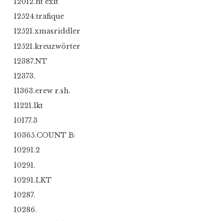
12012.nt exit
12524.trafique
12521.xmasriddler
12521.kreuzwörter
12387.NT
12373.
11363.erew r.sh.
11221.lkt
10177.3
10365.COUNT B:
10291.2
10291.
10291.LKT
10287.
10286.