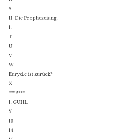
S
II. Die Prophezeiung,
1.
T
U
V
W
Euryd.e ist zurück?
X
***B***
1. GUHL
Y
13.
14.